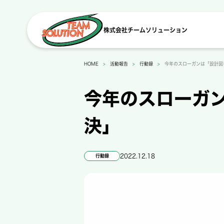
株式会社チームソリューション
>
>
>
HOME
活動報告
行動録
今年のスローガンは「設計図
今年のスローガ
決」
2022.12.18
行動録